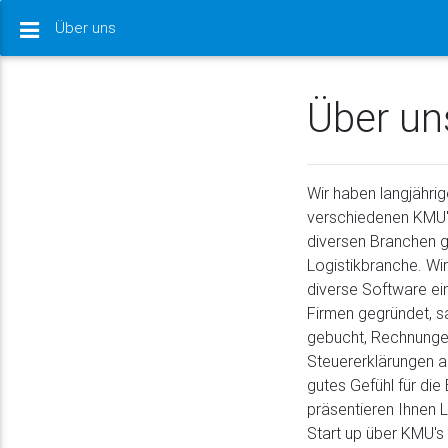
Über uns
Über un
Wir haben langjähri
verschiedenen KMU's
diversen Branchen g
Logistikbranche. Wi
diverse Software ei
Firmen gegründet, sa
gebucht, Rechnungen
Steuererklärungen a
gutes Gefühl für di
präsentieren Ihnen 
Start up über KMU's 