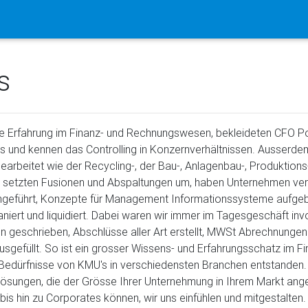
s
ge Erfahrung im Finanz- und Rechnungswesen, bekleideten CFO Po
 und kennen das Controlling in Konzernverhältnissen. Ausserdem
earbeitet wie der Recycling-, der Bau-, Anlagenbau-, Produktions
r setzten Fusionen und Abspaltungen um, haben Unternehmen ver-
ngeführt, Konzepte für Management Informationssysteme aufgeba
niert und liquidiert. Dabei waren wir immer im Tagesgeschäft invo
 geschrieben, Abschlüsse aller Art erstellt, MWSt Abrechnungen
usgefüllt. So ist ein grosser Wissens- und Erfahrungsschatz im 
e Bedürfnisse von KMU's in verschiedensten Branchen entstanden.
Lösungen, die der Grösse Ihrer Unternehmung in Ihrem Markt ang
bis hin zu Corporates können, wir uns einfühlen und mitgestalten.